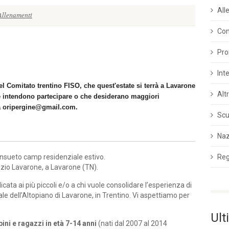
All
Allenamenti
Co
Pro
Int
el Comitato trentino FISO, che quest'estate si terrà a Lavarone
Alt
che intendono partecipare o che desiderano maggiori
 a oripergine@gmail.com.
Scu
Naz
Reg
onsueto camp residenziale estivo.
azio Lavarone, a Lavarone (TN).
ata ai più piccoli e/o a chi vuole consolidare l’esperienza di
ale dell’Altopiano di Lavarone, in Trentino. Vi aspettiamo per
Ult
ini e ragazzi in età 7-14 anni
(nati dal 2007 al 2014