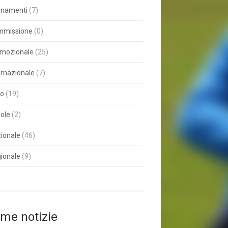
enamenti
(7)
mmissione
(0)
mozionale
(25)
ernazionale
(7)
ro
(19)
ole
(2)
ionale
(46)
ionale
(9)
ime notizie