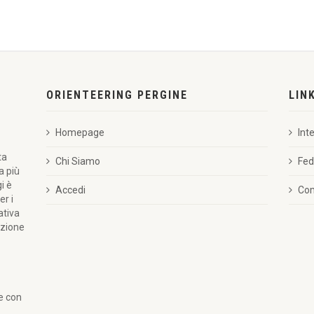
ORIENTEERING PERGINE
LIN
Homepage
Int
ta
Chi Siamo
Fed
a più
i è
Accedi
Com
er i
ativa
azione
re con