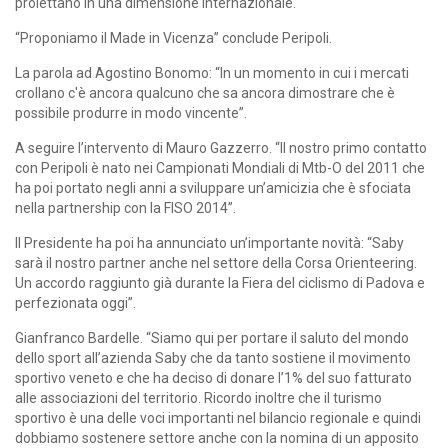
proiettano in una dimensione internazionale.
“Proponiamo il Made in Vicenza” conclude Peripoli.
La parola ad Agostino Bonomo: “In un momento in cui i mercati
crollano c'è ancora qualcuno che sa ancora dimostrare che è
possibile produrre in modo vincente”.
A seguire l’intervento di Mauro Gazzerro. “II nostro primo contatto
con Peripoli è nato nei Campionati Mondiali di Mtb-O del 2011 che
ha poi portato negli anni a sviluppare un’amicizia che è sfociata
nella partnership con la FISO 2014”.
Il Presidente ha poi ha annunciato un’importante novità: “Saby
sarà il nostro partner anche nel settore della Corsa Orienteering.
Un accordo raggiunto già durante la Fiera del ciclismo di Padova e
perfezionata oggi”.
Gianfranco Bardelle. “Siamo qui per portare il saluto del mondo
dello sport all’azienda Saby che da tanto sostiene il movimento
sportivo veneto e che ha deciso di donare l’1% del suo fatturato
alle associazioni del territorio. Ricordo inoltre che il turismo
sportivo è una delle voci importanti nel bilancio regionale e quindi
dobbiamo sostenere settore anche con la nomina di un apposito