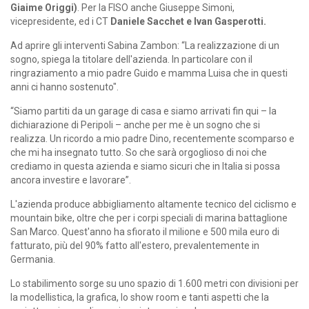
Giaime Origgi)
. Per la FISO anche Giuseppe Simoni,
vicepresidente, ed i CT
Daniele Sacchet e Ivan Gasperotti.
Ad aprire gli interventi Sabina Zambon: “La realizzazione di un
sogno, spiega la titolare dell'azienda. In particolare con il
ringraziamento a mio padre Guido e mamma Luisa che in questi
anni ci hanno sostenuto".
“Siamo partiti da un garage di casa e siamo arrivati fin qui – la
dichiarazione di Peripoli – anche per me è un sogno che si
realizza. Un ricordo a mio padre Dino, recentemente scomparso e
che mi ha insegnato tutto. So che sarà orgoglioso di noi che
crediamo in questa azienda e siamo sicuri che in Italia si possa
ancora investire e lavorare”.
L'azienda produce abbigliamento altamente tecnico del ciclismo e
mountain bike, oltre che per i corpi speciali di marina battaglione
San Marco. Quest'anno ha sfiorato il milione e 500 mila euro di
fatturato, più del 90% fatto all'estero, prevalentemente in
Germania.
Lo stabilimento sorge su uno spazio di 1.600 metri con divisioni per
la modellistica, la grafica, lo show room e tanti aspetti che la