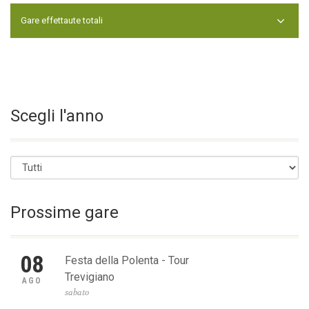
NESSUN RISULTATO TROVATO
Gare effettaute totali
NESSUN RISULTATO TROVATO
Scegli l'anno
Prossime gare
08
Festa della Polenta - Tour
Trevigiano
AGO
sabato