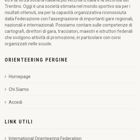
ed è la terza società italiana più vecchia d’Italia e la seconda del
Trofeo
Trentino. Oggi è una società stimata nel mondo sportivo sia per i
CONI fase
risultati ottenuti, sia per la capacità organizzativa riconosciuta
TN
dalla Federazione con l’assegnazione di importanti gare regionali,
nazionali e internazionali. Possiamo contare sulle competenze di
25/03/2018
Coppa
1
00:20:42
cartografi, direttori di gara, tracciatori, maestri e istruttori federali
Italia - 1^
che svolgono attività di promozione, in particolare con corsi
prova
organizzati nelle scuole.
(middle)
ORIENTEERING PERGINE
Homepage
Chi Siamo
Accedi
LINK UTILI
International Orienteering Federation