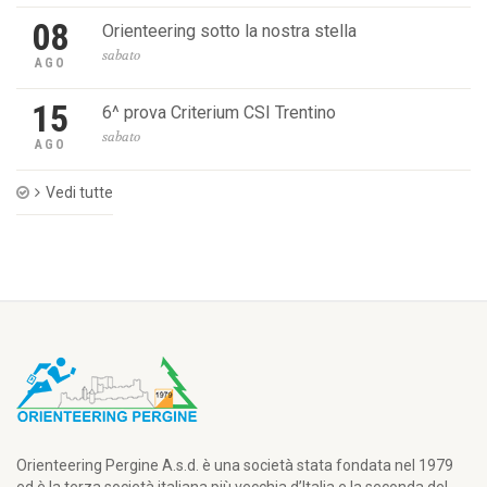
Non
08
Orienteering sotto la nostra stella
23/06/2018
2 Giorni
2
00:19:26
sabato
AGO
della Val di
Non - 1^
15
6^ prova Criterium CSI Trentino
tappa
sabato
AGO
05/05/2018
Camp.
1
00:18:55
Trentino
Vedi tutte
Middle e
Coppa del
Trentino -
Trittico
della
Valsugana
15/04/2018
2 Giorni
2
00:18:42
della
Valsugana
- Coppa
del
Trentino
Orienteering Pergine A.s.d. è una società stata fondata nel 1979
Middle -