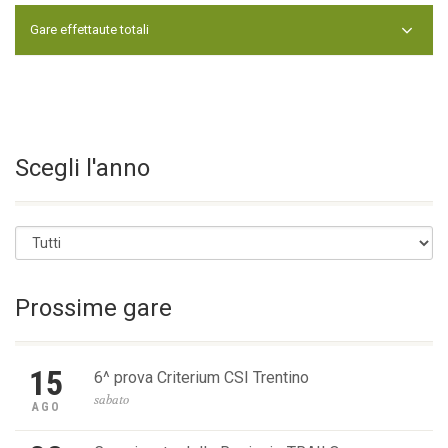
NESSUN RISULTATO TROVATO
Gare effettaute totali
NESSUN RISULTATO TROVATO
Scegli l'anno
Prossime gare
15
6^ prova Criterium CSI Trentino
sabato
AGO