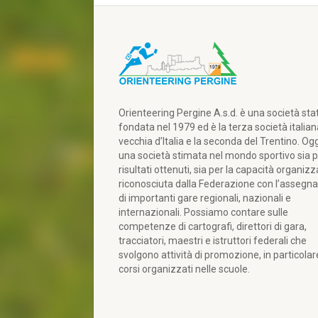
09/07/2019
POW Prologue 1
04/07/2019
5 giorni d'Italia 2019 - 5^ 
03/07/2019
5 giorni d'Italia 2019 - 4^ 
Orienteering Pergine A.s.d. è una società sta
fondata nel 1979 ed è la terza società italian
vecchia d’Italia e la seconda del Trentino. Ogg
02/07/2019
5 giorni d'Italia 2019 - 3^ 
una società stimata nel mondo sportivo sia p
risultati ottenuti, sia per la capacità organizz
riconosciuta dalla Federazione con l’assegn
30/06/2019
5 giorni d'Italia 2019 - 1^ 
di importanti gare regionali, nazionali e
internazionali. Possiamo contare sulle
02/06/2019
Relay of the Dolomites 2
competenze di cartografi, direttori di gara,
tracciatori, maestri e istruttori federali che
svolgono attività di promozione, in particola
01/06/2019
Camp. Regionale Middle Tr
corsi organizzati nelle scuole.
'Fase Provinciale Trofeo 
19/05/2019
Coppa Italia 4° pr. Middle