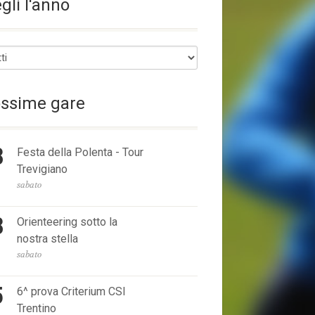
gli l'anno
ossime gare
8
Festa della Polenta - Tour
Trevigiano
O
sabato
8
Orienteering sotto la
nostra stella
O
sabato
5
6^ prova Criterium CSI
Trentino
O