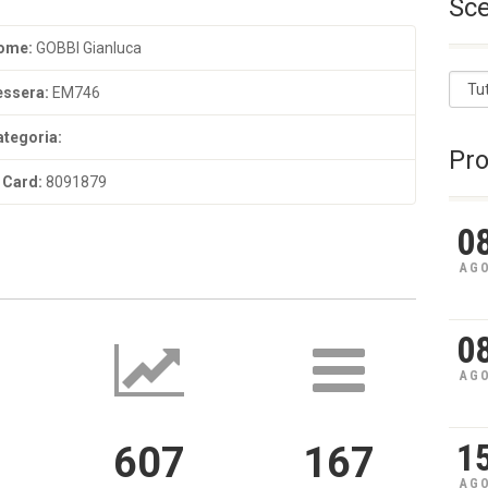
Sce
ome:
GOBBI Gianluca
essera:
EM746
ategoria:
Pr
I Card:
8091879
0
AG
0
AG
1
607
167
AG