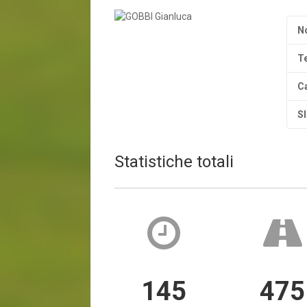
N
T
C
S
Statistiche totali
145
475