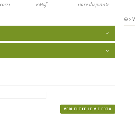
corsi
KMsf
Gare disputate
V
Posizione
Tempo
Disciplina
1
00:48:56
1
01:00:10
VEDI TUTTE LE MIE FOTO
1
01:05:29
el Trentino
1
00:42:13