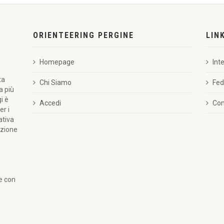
1
00:48:17
ORIENTEERING PERGINE
LIN
tappa - Middle
1
00:47:35
Homepage
Int
tappa - Middle
1
00:49:27
ta
Chi Siamo
Fed
a più
i è
tappa - Middle
1
01:14:30
Accedi
Com
er i
ativa
azione
tappa - Sprint
3
00:35:55
019
61
00:53:17
re con
entino Alto Adige -
3
00:42:02
CONI'
 Distance
6
00:56:36