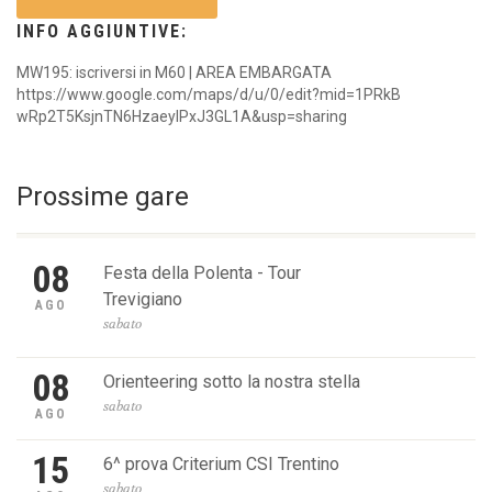
INFO AGGIUNTIVE:
MW195: iscriversi in M60 | AREA EMBARGATA
https://www.google.com/maps/d/u/0/edit?mid=1PRkB
wRp2T5KsjnTN6HzaeyIPxJ3GL1A&usp=sharing
Prossime gare
08
Festa della Polenta - Tour
Trevigiano
AGO
sabato
08
Orienteering sotto la nostra stella
sabato
AGO
15
6^ prova Criterium CSI Trentino
sabato